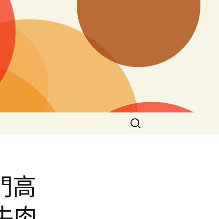
搜
尋
關
鍵
字:
金門高
牛肉