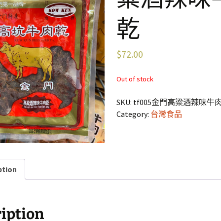
乾
$
72.00
Out of stock
SKU:
tf005金門高粱酒辣味牛肉
Category:
台灣食品
ption
iption