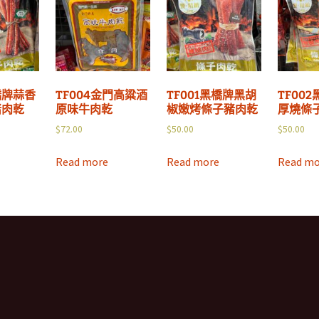
橋牌蒜香
TF004金門高粱酒
TF001黑橋牌黑胡
TF00
豬肉乾
原味牛肉乾
椒嫩烤條子豬肉乾
厚燒條
$
72.00
$
50.00
$
50.00
Read more
Read more
Read mo