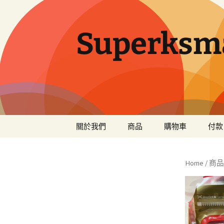
Superksma
跳
關於我們
商品
購物車
付款
至
主
Sanrio
要
Home
/
商品
內
Disney
容
USJ
日本產品