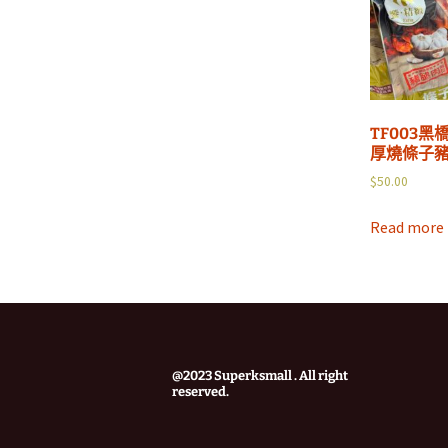
TF003黑
厚燒條子
$
50.00
Read more
@2023 Superksmall . All right
reserved.