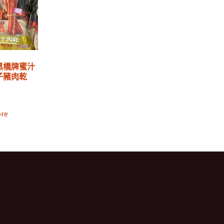
2黑橋牌蜜汁
子豬肉乾
re