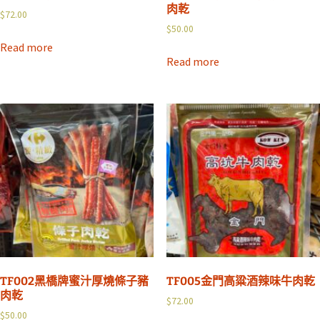
肉乾
$
72.00
$
50.00
Read more
Read more
TF002黑橋牌蜜汁厚燒條子豬
TF005金門高粱酒辣味牛肉乾
肉乾
$
72.00
$
50.00