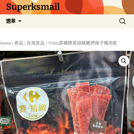
Superksmall
跳
搜
選單
至
尋
主
關
要
鍵
Home
/
商品
/
台灣食品
/ TF001黑橋牌黑胡椒嫩烤條子豬肉乾
內
字:
容