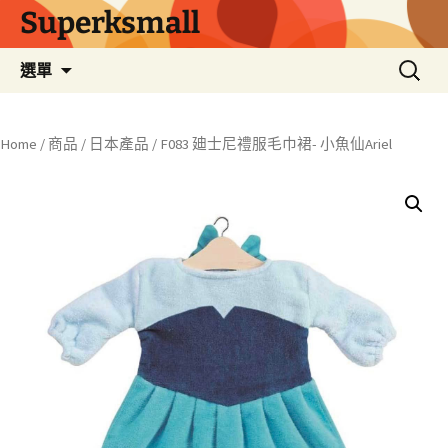
Superksmall
跳
搜
選單
至
尋
主
關
要
鍵
Home
/
商品
/
日本產品
/ F083 廸士尼禮服毛巾裙- 小魚仙Ariel
內
字:
容