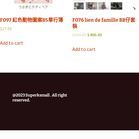
F097 紅色動物圖案B5單行簿
F076 lien de famille BB仔套
裝
$
27.00
$
550.00
$
490.00
Add to cart
Add to cart
@2023 Superksmall . All right
reserved.