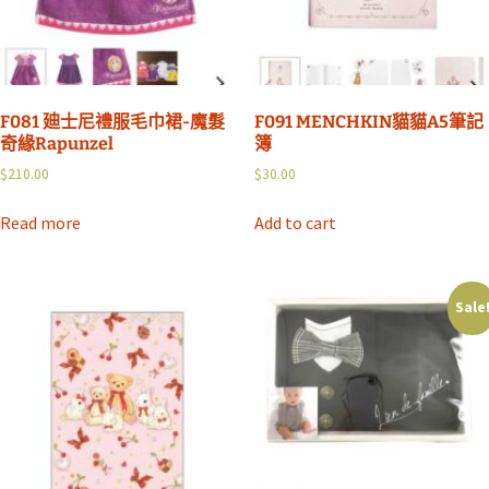
F081 廸士尼禮服毛巾裙-魔髮
F091 MENCHKIN貓貓A5筆記
奇緣Rapunzel
簿
$
210.00
$
30.00
Read more
Add to cart
Sale