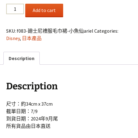
F083
Add to cart
廸
士
尼
SKU:
f083-廸士尼禮服毛巾裙-小魚仙ariel
Categories:
禮
Disney
,
日本產品
服
毛
Description
巾
裙-
小
魚
Description
仙
Ariel
quantity
尺寸：約34cm x 37cm
截單日期：7/9
到貨日期：2024年9月尾
所有貨品由日本直送