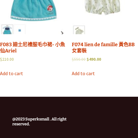
F083 廸士尼禮服毛巾裙- 小魚
F074 lien de famille 黃色BB
仙Ariel
女套裝
$
210.00
$
550.00
$
490.00
Add to cart
Add to cart
@2023 Superksmall . All right
reserved.