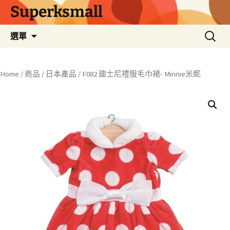
Superksmall
跳
搜
選單
至
尋
主
關
要
鍵
Home
/
商品
/
日本產品
/ F082 廸士尼禮服毛巾裙- Minnie米妮
內
字:
容