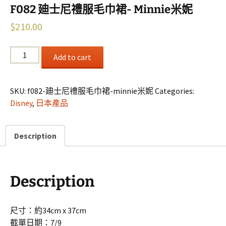
F082 廸士尼禮服毛巾裙- Minnie米妮
$
210.00
F082
Add to cart
廸
士
尼
SKU:
f082-廸士尼禮服毛巾裙-minnie米妮
Categories:
禮
Disney
,
日本產品
服
毛
Description
巾
裙-
Minnie
米
Description
妮
quantity
尺寸：約34cm x 37cm
截單日期：7/9