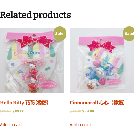
Related products
Sale!
Sale
Hello Kitty 花花 (橡筋)
Cinnamoroll 心心（橡筋)
$
99.00
$
89.00
$
99.00
$
89.00
Add to cart
Add to cart