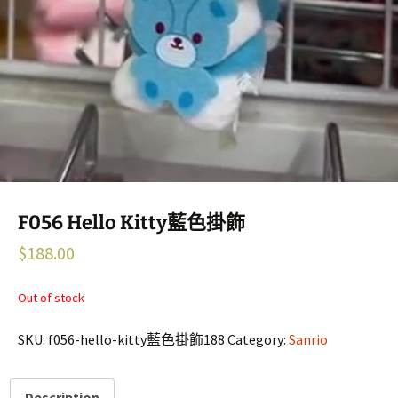
F056 Hello Kitty藍色掛飾
$
188.00
Out of stock
SKU:
f056-hello-kitty藍色掛飾188
Category:
Sanrio
Description