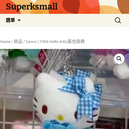
Superksmall
跳
搜
選單
至
尋
主
關
要
鍵
Home
/
商品
/
Sanrio
/ F056 Hello Kitty藍色掛飾
內
字:
容