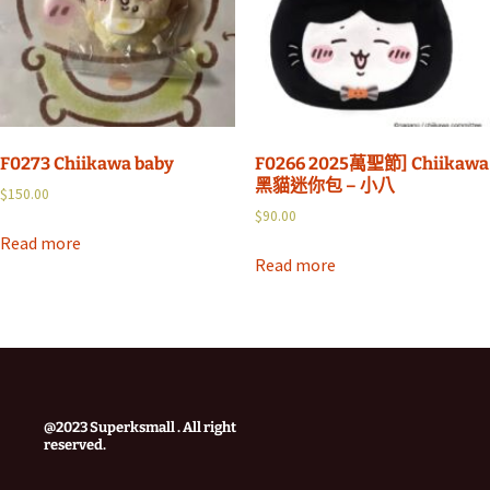
F0273 Chiikawa baby
F0266 2025萬聖節] Chiikawa
黑貓迷你包 – 小八
$
150.00
$
90.00
Read more
Read more
@2023 Superksmall . All right
reserved.