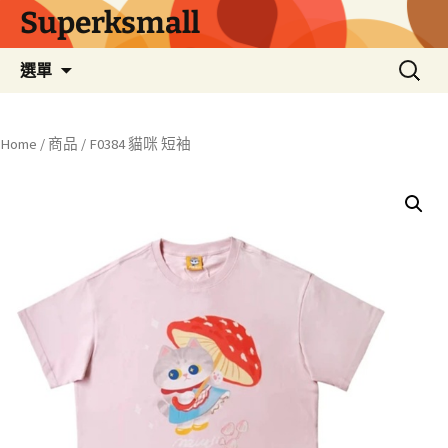
Superksmall
跳
搜
選單
至
尋
主
關
要
鍵
Home
/
商品
/ F0384 貓咪 短袖
內
字:
容