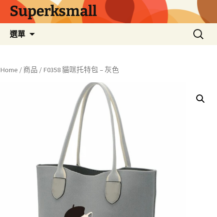
Superksmall
跳
搜
選單
至
尋
主
關
要
鍵
Home
/
商品
/ F0358 貓咪托特包 – 灰色
內
字:
容