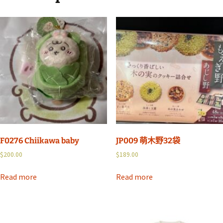
F0276 Chiikawa baby
JP009 萌木野32袋
$
200.00
$
189.00
Read more
Read more