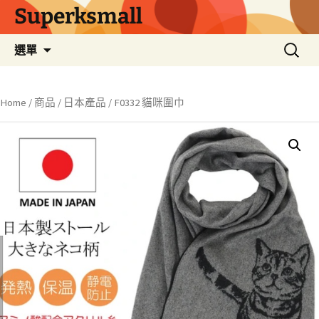
Superksmall
跳
搜
選單
至
尋
主
關
要
鍵
Home
/
商品
/
日本產品
/ F0332 貓咪圍巾
內
字:
容