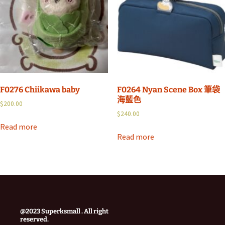
F0276 Chiikawa baby
F0264 Nyan Scene Box 筆袋
海藍色
$
200.00
$
240.00
Read more
Read more
@2023 Superksmall . All right
reserved.