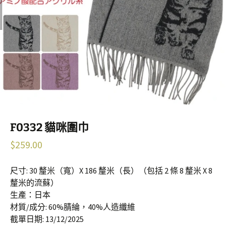
F0332 貓咪圍巾
$
259.00
尺寸: 30 釐米（寬）X 186 釐米（長）（包括 2 條 8 釐米 X 8
釐米的流蘇）
生產：日本
材質/成分: 60%腈綸，40%人造纖維
截單日期: 13/12/2025