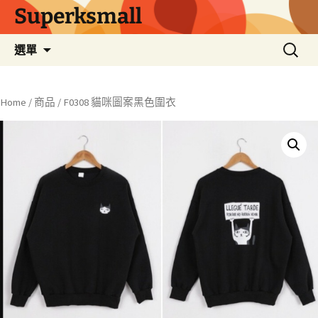
Superksmall
跳
搜
選單
至
尋
主
關
要
鍵
Home
/
商品
/ F0308 貓咪圖案黑色圍衣
內
字:
容