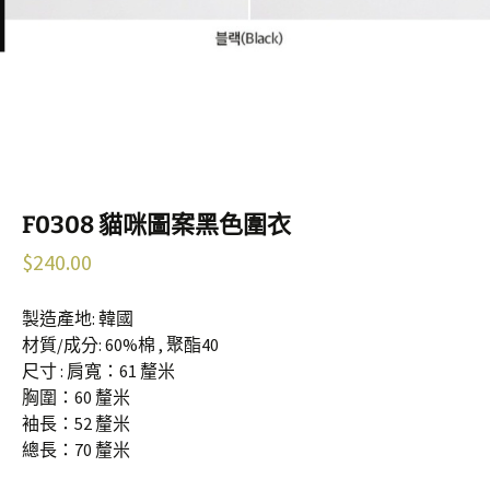
F0308 貓咪圖案黑色圍衣
$
240.00
製造產地: 韓國
材質/成分: 60%棉 , 聚酯40
尺寸 : 肩寬：61 釐米
胸圍：60 釐米
袖長：52 釐米
總長：70 釐米