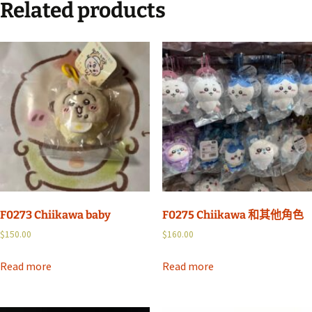
Related products
F0273 Chiikawa baby
F0275 Chiikawa 和其他角色
$
150.00
$
160.00
Read more
Read more