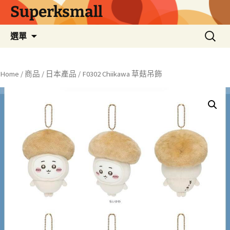
Superksmall
跳
搜
選單
至
尋
主
關
要
鍵
Home
/
商品
/
日本產品
/ F0302 Chiikawa 草菇吊飾
內
字:
容