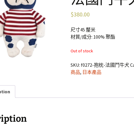
$
380.00
尺寸45 釐米
材質/成分: 100% 聚酯
Out of stock
SKU:
f0272-抱枕-法國鬥牛犬
C
商品
,
日本產品
ption
iption