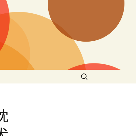
搜
尋
關
鍵
字:
枕
犬