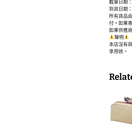
截單日期：3
到貨日期：2
所有貨品由
付。如果
如果供應
聲明
本店沒有
享用途。
Relat