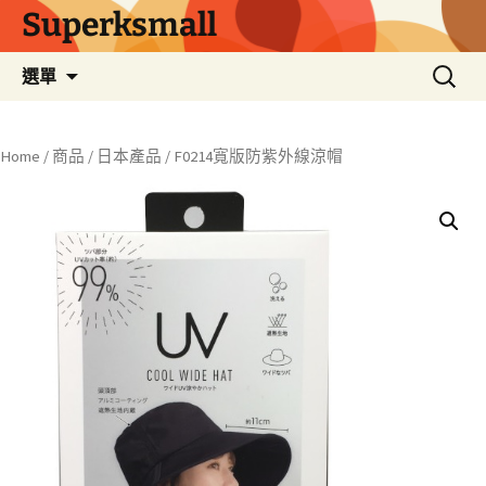
Superksmall
跳
搜
選單
至
尋
主
關
要
鍵
Home
/
商品
/
日本產品
/ F0214寬版防紫外線涼帽
內
字:
容