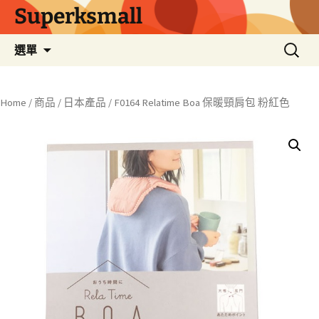
Superksmall
跳
搜
選單
至
尋
主
關
要
鍵
Home
/
商品
/
日本產品
/ F0164 Relatime Boa 保暖頸肩包 粉紅色
內
字:
容