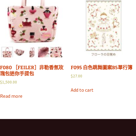
F080 ［FEILER］非勒香氛玫
F095 白色跳舞圖案B5單行簿
瑰包迷你手提包
$
27.00
$
1,500.00
Add to cart
Read more