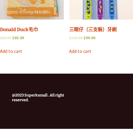
Donald Duck毛巾
三眼仔（三支裝）牙刷
$
85.00
$
65.00
$
100.00
$
90.00
Add to cart
Add to cart
@2023 Superksmall . All right
reserved.