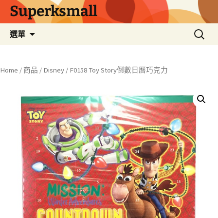
Superksmall
跳
搜
選單
至
尋
主
關
要
鍵
Home
/
商品
/
Disney
/ F0158 Toy Story倒數日曆巧克力
內
字:
容