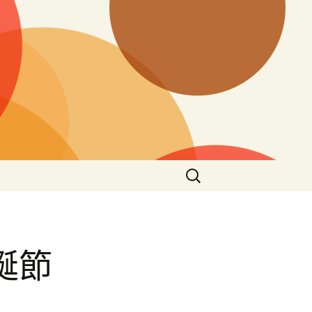
搜
尋
關
鍵
字:
聖誕節