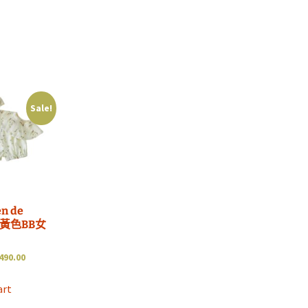
Sale!
en de
le 黃色BB女
490.00
art