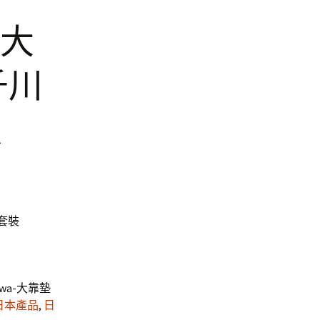
 大
千川
限
果套裝
kawa-大靠墊
日本產品
,
日