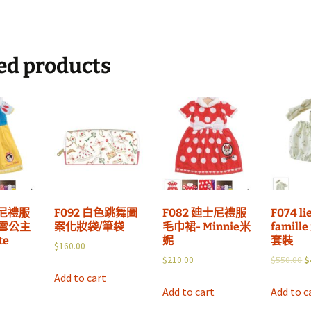
ed products
士尼禮服
F092 白色跳舞圖
F082 廸士尼禮服
F074 li
白雪公主
案化妝袋/筆袋
毛巾裙- Minnie米
famil
te
妮
套裝
$
160.00
$
210.00
$
550.00
$
Add to cart
Add to cart
Add to c