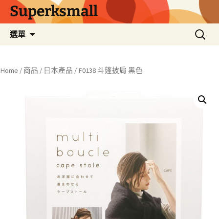
Superksmall
跳
搜
選單
至
尋
主
關
要
鍵
Home
/
商品
/
日本產品
/ F0138 斗篷披肩 黑色
內
字:
容