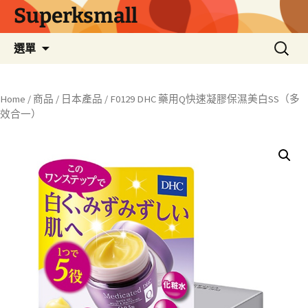
Superksmall
跳
搜
選單
至
尋
主
關
要
鍵
Home
/
商品
/
日本產品
/ F0129 DHC 藥用Q快速凝膠保濕美白SS（多
內
字:
效合一）
容