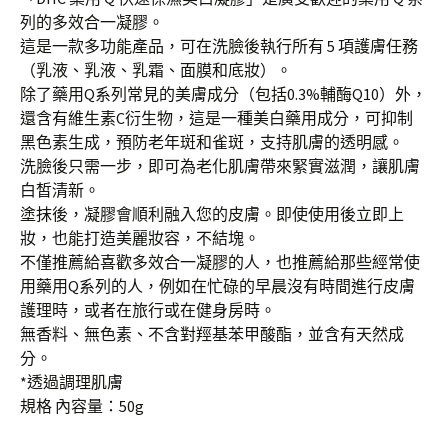
列的多效合一凝膠。
這是一款多功能產品，可在洗臉後執行所有 5 項護膚任務
（乳液、乳液、乳霜、面膜和底妝）。
除了藥用Q系列常見的美膚成分（包括0.3%輔酶Q10）外，
還含有維生素C衍生物，這是一種美白藥用成分，可抑制
黑色素生成，預防老年斑和雀斑，支持肌膚的透明感。
洗臉後只需一步，即可為老化肌膚帶來緊實滋潤，讓肌膚
白皙清新。
塗抹後，凝膠會順利融入您的皮膚。即使使用後立即上
妝，也能打造美麗妝容，不結塊。
不僅推薦給喜歡多效合一凝膠的人，也推薦給那些經常使
用藥用Q系列的人，例如在忙碌的早晨沒有時間進行皮膚
護理時，或者在旅行或在健身房時。
無香料、無色素、不含對羥基苯甲酸酯，並含有天然成
分。
*透過調理肌膚
規格 內容量：50g