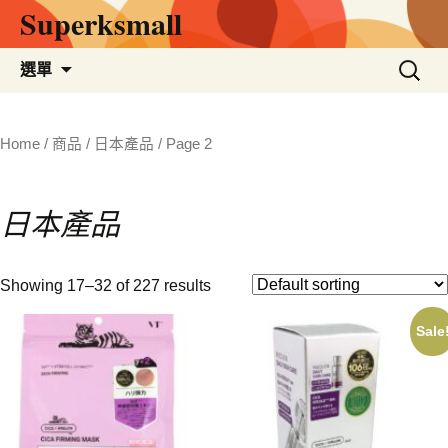
Superksmall
跳
搜
選單
至
尋
主
關
要
鍵
Home
/
商品
/
日本產品
/ Page 2
內
字:
容
日本產品
Showing 17–32 of 227 results
Sale